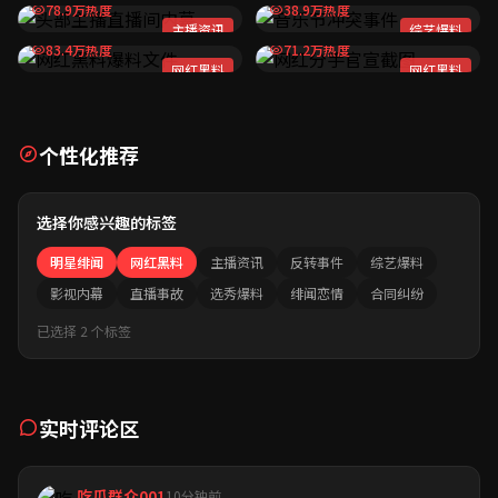
78.9万热度
38.9万热度
网红黑料爆料文件
网红分手官宣截图
主播资讯
综艺爆料
83.4万热度
71.2万热度
剧组替身风波现场
网红黑料
网红黑料
个性化推荐
选择你感兴趣的标签
明星绯闻
网红黑料
主播资讯
反转事件
综艺爆料
影视内幕
直播事故
选秀爆料
绯闻恋情
合同纠纷
已选择 2 个标签
实时评论区
吃瓜群众001
10分钟前