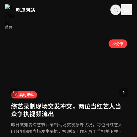
吃瓜网站
吃瓜网站_吃瓜网站推荐_2025年最新热门吃瓜爆料平台大全一
首页
吃瓜网站是专注于娱乐八卦爆料的内容聚合平台，汇集了明星绯
欢迎来到吃瓜网站，这里是吃瓜群众的天堂，吃瓜网站为你带来
分享
实时爆料
综艺录制现场突发冲突，两位当红艺人当
众争执视频流出
昨日某知名综艺节目录制现场突发意外状况，两位当红艺人
因分配问题当场发生争执，被现场工作人员用手机拍下并发