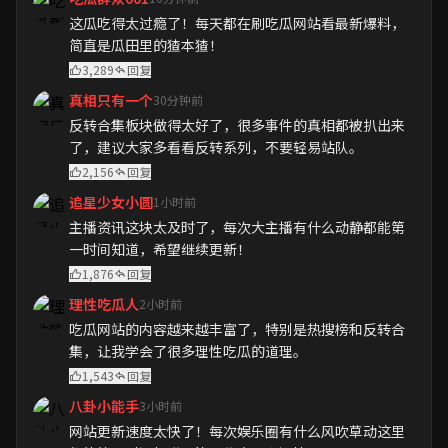
这瓜吃得太过瘾了！每天都在刷吃瓜网站看最新爆料，
简直是瓜田里的猹本猹！
3,289
回复
真相只有一个
30分钟前
反转合集板块做得太好了，很多事件的真相都被扒出来
了，建议大家多看看反转系列，不要轻易站队。
2,156
回复
追星少女小圆
1小时前
主播资讯这块太及时了，每次大主播有什么动静都能第
一时间知道，希望继续更新！
1,876
回复
理性吃瓜人
2小时前
吃瓜网站的内容越来越丰富了，特别是热搜榜和反转合
集，让我学会了很多理性吃瓜的道理。
1,543
回复
八卦小能手
3小时前
网站更新速度太快了！每次娱乐圈有什么风吹草动这里