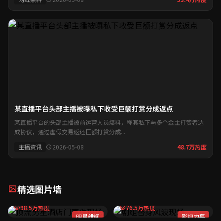
某直播平台头部主播被曝私下收受巨额打赏分成返点
某直播平台的头部主播被前运营人员爆料，称其私下与多个金主打赏者达
成协议，通过虚假交易返还巨额打赏分成...
主播资讯
2026-05-08
48.7万热度
精选图片墙
顶流男星酒店门事件现场
98.5万热度
76.5万热度
头部主播直播间内幕
音乐节冲突事件
明星绯闻
影视内幕