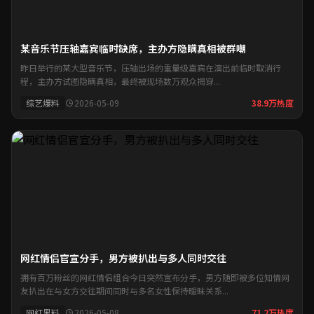
某音乐节压轴嘉宾临时缺席，主办方隐瞒真相被群嘲
昨日举行的某大型音乐节，压轴出场的重量级嘉宾在演出前临时取消行
程，主办方试图隐瞒真相，最终被现场数万观众揭穿...
综艺爆料
2026-05-09
38.9万热度
网红情侣官宣分手，男方被扒出与多人同时交往
拥有百万粉丝的网红情侣组合今日突然宣布分手，男方随即被多位知情网
友扒出在与女方交往期间同时与多名女性保持暧昧关系...
网红黑料
2026-05-08
71.2万热度