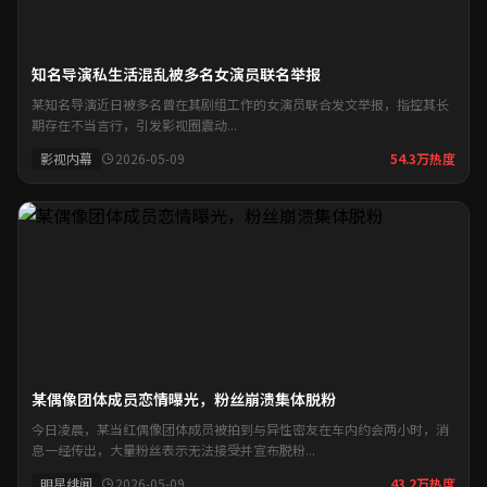
知名导演私生活混乱被多名女演员联名举报
某知名导演近日被多名曾在其剧组工作的女演员联合发文举报，指控其长
期存在不当言行，引发影视圈震动...
影视内幕
2026-05-09
54.3万热度
某偶像团体成员恋情曝光，粉丝崩溃集体脱粉
今日凌晨，某当红偶像团体成员被拍到与异性密友在车内约会两小时，消
息一经传出，大量粉丝表示无法接受并宣布脱粉...
明星绯闻
2026-05-09
43.2万热度