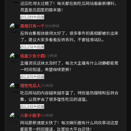
这瓜吃得太过瘾了！每天都在刷吃瓜网站看最新爆料，
简直是瓜田里的猹本猹！
3,289
回复
真相只有一个
30分钟前
反转合集板块做得太好了，很多事件的真相都被扒出来
了，建议大家多看看反转系列，不要轻易站队。
2,156
回复
追星少女小圆
1小时前
主播资讯这块太及时了，每次大主播有什么动静都能第
一时间知道，希望继续更新！
1,876
回复
理性吃瓜人
2小时前
吃瓜网站的内容越来越丰富了，特别是热搜榜和反转合
集，让我学会了很多理性吃瓜的道理。
1,543
回复
八卦小能手
3小时前
网站更新速度太快了！每次娱乐圈有什么风吹草动这里
都能第一时间报道，比那些大平台还快！