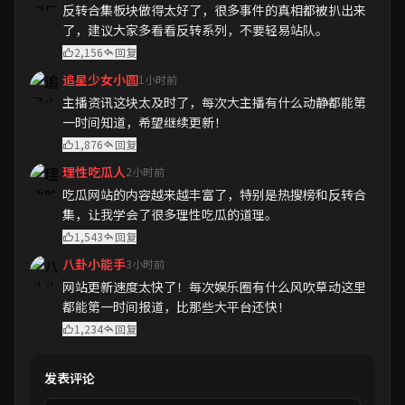
反转合集板块做得太好了，很多事件的真相都被扒出来
了，建议大家多看看反转系列，不要轻易站队。
2,156
回复
追星少女小圆
1小时前
主播资讯这块太及时了，每次大主播有什么动静都能第
一时间知道，希望继续更新！
1,876
回复
理性吃瓜人
2小时前
吃瓜网站的内容越来越丰富了，特别是热搜榜和反转合
集，让我学会了很多理性吃瓜的道理。
1,543
回复
八卦小能手
3小时前
网站更新速度太快了！每次娱乐圈有什么风吹草动这里
都能第一时间报道，比那些大平台还快！
1,234
回复
发表评论