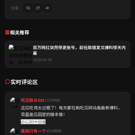
分享：
相关推荐
百万网红突然停更账号，前任助理发文爆料惊天内
幕
2026-05-09
实时评论区
吃瓜群众001
10分钟前
这瓜吃得太过瘾了！每天都在刷吃瓜网站看最新爆料，
简直是瓜田里的猹本猹！
3,289
回复
真相只有一个
30分钟前